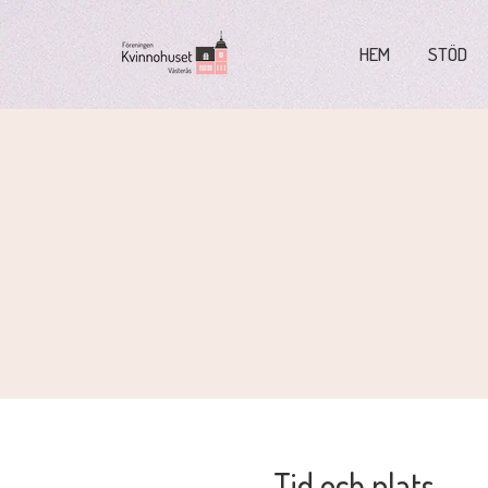
HEM
STÖD
Tid och plats