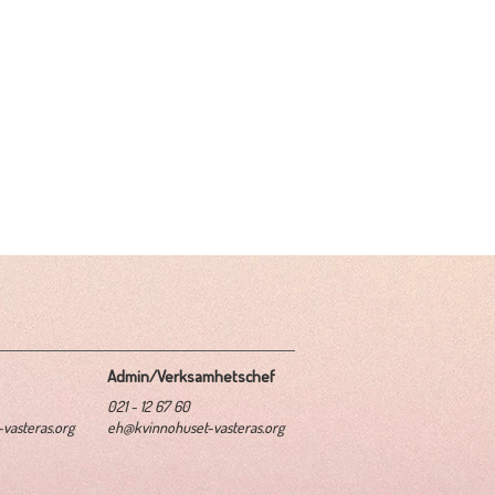
Admin/Verksamhetschef
021 - 12 67 60
vasteras.org
eh@kvinnohuset-vasteras.org