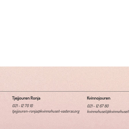
Tjejjouren Ronja
Kvinnojouren
021 - 12 70 10
021 - 12 67 80
tjejjouren-ronja@kvinnohuset-vasteras.org
kvinnohuset@kvinnohuset-