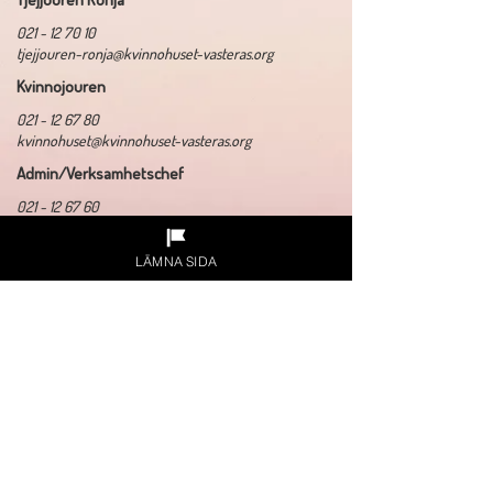
021 - 12 70 10
tjejjouren-ronja@kvinnohuset-vasteras.org
Kvinnojouren
021 - 12 67 80
kvinnohuset@kvinnohuset-vasteras.org
Admin/Verksamhetschef
021 - 12 67 60
eh@kvinnohuset-vasteras.org
​Organisationsnummer:
878000-8440
LÄMNA SIDA
Adress: Kristinagatan 11, 722 11 Västerås
Gåva via swish:
1234196762
Gåva via plusgiro:
876511-7
Sponsorer och samarbetspartners: