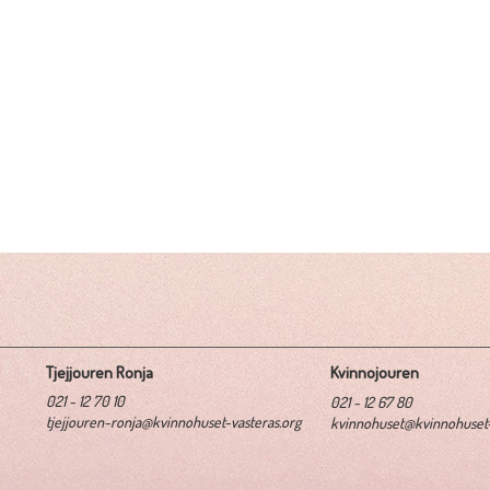
Tjejjouren Ronja
Kvinnojouren
021 - 12 70 10
021 - 12 67 80
tjejjouren-ronja@kvinnohuset-vasteras.org
kvinnohuset@kvinnohuset-