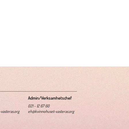
Admin/Verksamhetschef
021 - 12 67 60
vasteras.org
eh@kvinnohuset-vasteras.org