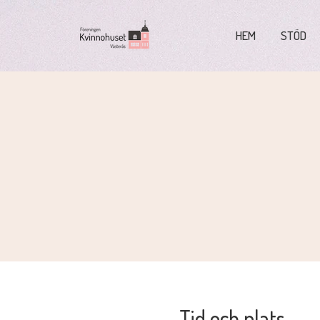
HEM
STÖD
Tid och plats