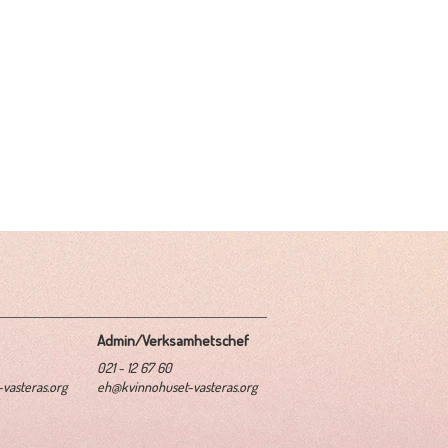
Admin/Verksamhetschef
021 - 12 67 60
vasteras.org
eh@kvinnohuset-vasteras.org