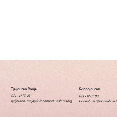
Tjejjouren Ronja
Kvinnojouren
021 - 12 70 10
021 - 12 67 80
tjejjouren-ronja@kvinnohuset-vasteras.org
kvinnohuset@kvinnohuset-