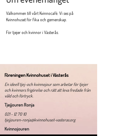
Välkommen till vårt Kvinnocafé. Vi ses på 
Kvinnohuset för fika och gemenskap. 
För tjejer och kvinnor i Västerås.
Föreningen Kvinnohuset i Västerås
​En ideell tjej-och kvinnojour som arbetar för tjejer
och kvinnors frigörelse och rätt att leva fredade från
våld och förtryck.
Tjejjouren Ronja
021 - 12 70 10
tjejjouren-ronja@kvinnohuset-vasteras.org
Kvinnojouren