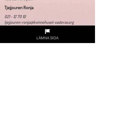
Tjejjouren Ronja
021 - 12 70 10
tjejjouren-ronja@kvinnohuset-vasteras.org
Kvinnojouren
LÄMNA SIDA
021 - 12 67 80
kvinnohuset@kvinnohuset-vasteras.org
Admin/Verksamhetschef
021 - 12 67 60
eh@kvinnohuset-vasteras.org
​Organisationsnummer:
878000-8440
Adress: Kristinagatan 11, 722 11 Västerås
Gåva via swish:
1234196762
Gåva via plusgiro:
876511-7
Sponsorer och samarbetspartners: