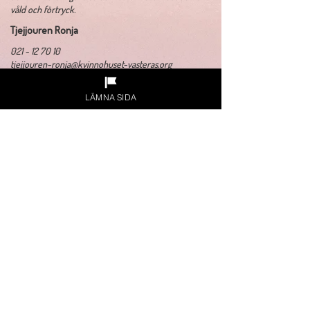
våld och förtryck.
Tjejjouren Ronja
021 - 12 70 10
tjejjouren-ronja@kvinnohuset-vasteras.org
Kvinnojouren
LÄMNA SIDA
021 - 12 67 80
kvinnohuset@kvinnohuset-vasteras.org
Admin/Verksamhetschef
021 - 12 67 60
eh@kvinnohuset-vasteras.org
​Organisationsnummer:
878000-8440
Adress: Kristinagatan 11, 722 11 Västerås
Gåva via swish:
1234196762
Gåva via plusgiro:
876511-7
Sponsorer och samarbetspartners: