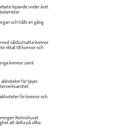
arbete löpande under året.
 ledamöter.
organ och hålls en gång
 med våldsutsatta kvinnor
 riktat till kvinnor och
h unga kvinnor samt
ktiviteter för tjejer,
ysterverksamhet.
ktiviteter för kvinnor och
reningen Kvinnohuset.
et att delta på olika