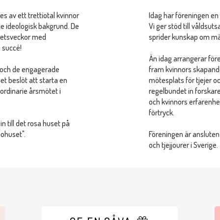
s av ett trettiotal kvinnor
Idag har föreningen en
de ideologisk bakgrund. De
Vi ger stöd till våldsut
itetsveckor med
sprider kunskap om mäns
n succé!
Än idag arrangerar före
tt och de engagerade
fram kvinnors skapand
 beslöt att starta en
mötesplats för tjejer oc
 ordinarie årsmötet i
regelbundet in forskare 
och kvinnors erfarenhete
förtryck.
n till det rosa huset på
nohuset".
Föreningen är ansluten 
och tjejjourer i Sverige.