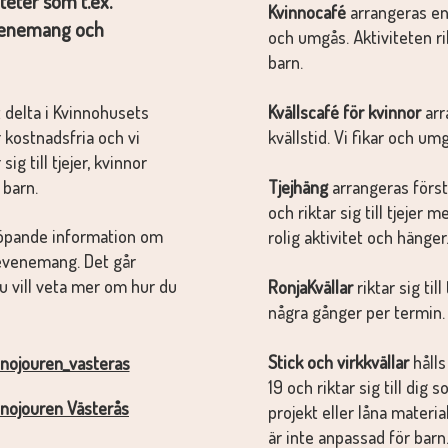
teter som t.ex.
Kvinnocafé
arrangeras en
evenemang och
och umgås. Aktiviteten ri
barn.
 delta i Kvinnohusets
Kvällscafé för kvinnor
arr
 kostnadsfria och vi
kvällstid. Vi fikar och um
ig till tjejer, kvinnor
 barn.
Tjejhäng
arrangeras förs
och riktar sig till tjejer m
löpande information om
rolig aktivitet och hänger
sevenemang. Det går
du vill veta mer om hur du
RonjaKvällar
riktar sig til
några gånger per termin
Stick och virkkvällar
hålls
nnojouren_vasteras
19 och riktar sig till dig 
nnojouren Västerås
projekt eller låna materia
är inte anpassad för barn