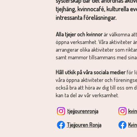
systerskap där det anordnas aktivi
tjejhäng, kvinnocafé, kulturella 
intressanta föreläsningar.
Alla tjejer och kvinnor
är välkomna att
öppna verksamhet. Våra aktiviteter är
arrangerar olika aktiviteter som riktar s
samt mammor tillsammans med sina
Håll utkik på våra sociala medier
för 
våra öppna aktiviteter och förening
också bra att höra av dig till oss om 
kan ta del av vår verksamhet.
tjejjourenronja
kvi
Tjejjouren Ronja
Kvi