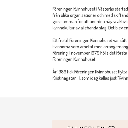
Föreningen Kvinnohuset i Västerås startade
från olika organisationer och med skiftan
gick samman för att anordna några aktiv
kvinnokultur av allehanda slag. Det blev e
Ett frö till Föreningen Kvinnohuset var så
kvinnorna som arbetat med arrangemanget
förening. I november 1979 hölls det första
Föreningen Kvinnohuset.
År 1986 fick Föreningen Kvinnohuset flytta i
Kristinagatan 11, som idag kallas just "Kvin