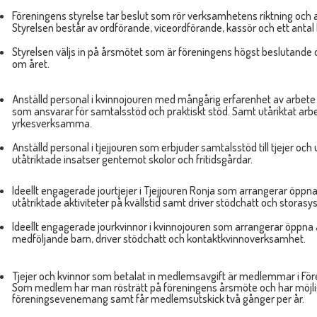
Föreningens styrelse tar beslut som rör verksamhetens riktning och 
Styrelsen består av ordförande, viceordförande, kassör och ett antal
Styrelsen väljs in på årsmötet som är föreningens högst beslutande 
om året.
Anställd personal i kvinnojouren med mångårig erfarenhet av arbete
som ansvarar för samtalsstöd och praktiskt stöd. Samt utåriktat arbete
yrkesverksamma.
Anställd personal i tjejjouren som erbjuder samtalsstöd till tjejer oc
utåtriktade insatser gentemot skolor och fritidsgårdar.
Ideellt engagerade jourtjejer i Tjejjouren Ronja som arrangerar öppna a
utåtriktade aktiviteter på kvällstid samt driver stödchatt och storas
Ideellt engagerade jourkvinnor i kvinnojouren som arrangerar öppna a
medföljande barn, driver stödchatt och kontaktkvinnoverksamhet.
Tjejer och kvinnor som betalat in medlemsavgift är medlemmar i Fö
Som medlem har man rösträtt på föreningens årsmöte och har möjligh
föreningsevenemang samt får medlemsutskick två gånger per år.