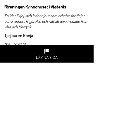
Föreningen Kvinnohuset i Västerås
​En ideell tjej-och kvinnojour som arbetar för tjejer
och kvinnors frigörelse och rätt att leva fredade från
våld och förtryck.
Tjejjouren Ronja
021 - 12 70 10
tjejjouren-ronja@kvinnohuset-vasteras.org
LÄMNA SIDA
Kvinnojouren
021 - 12 67 80
kvinnohuset@kvinnohuset-vasteras.org
Admin/Verksamhetschef
021 - 12 67 60
eh@kvinnohuset-vasteras.org
​Organisationsnummer:
878000-8440
Adress: Kristinagatan 11, 722 11 Västerås
Gåva via swish:
1234196762
Gåva via plusgiro:
876511-7